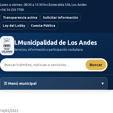
Saltar al contenido principal
Lunes a viernes, 08:30 a 13:30 hrs.
Esmeralda 536, Los Andes
+56 34 250 7700
Transparencia activa
Solicitar información
Ley del Lobby
Cuenta Pública
I.Municipalidad de Los Andes
Servicios, información y participación ciudadana
Buscar:
Buscar
☰ Menú municipal
▾
10/05/2022