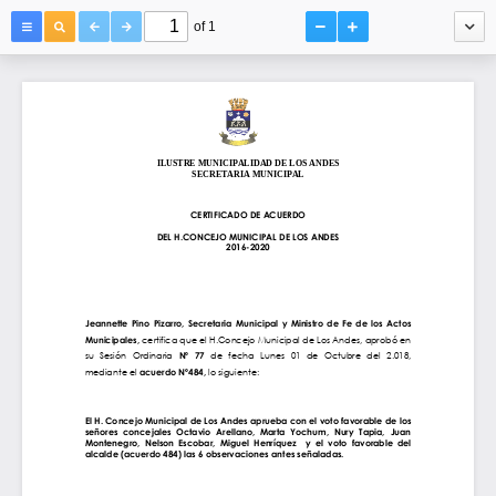
of 1
ILUSTRE MUNICIPALIDAD DE LOS ANDES
SECRETARIA MUNICIPAL
DEL H.CONCEJO MUNICIPAL DE LOS ANDES
2016
Jeannette  Pino  Pizarro,  Secretaria  Municipal 
-
2020
y  Ministro  de  Fe  de  los  Actos 
CERTIFICADO DE ACUERDO
Municipales, 
El H. Concejo Municipal de Los Andes aprueba con el voto favorable de los 
L
os Andes,
02 de Octubre
certifica que el H.Concejo Municipal de Los Andes, aprobó en 
d
e
l
2018
su 
señores  concejales  Octavio  Arellano,  Marta  Yochum,  Nury  Tapia,  Juan 
S
esión 
O
rdinaria 
Nº
7
7
de 
fecha
Lunes 
01 
de 
Octubre
del
2.01
8
, 
mediante el 
Montenegro,  Nelson  Escobar,  Miguel  Henríquez    y  el  voto  favorable  del 
acuerdo Nº
4
8
4
, 
lo siguiente:
alcalde (acuerdo 484) las 6 observaciones an
tes señaladas. 