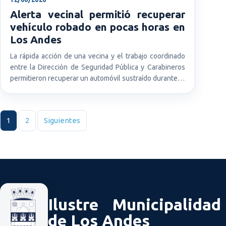
Alerta vecinal permitió recuperar
vehículo robado en pocas horas en
Los Andes
La rápida acción de una vecina y el trabajo coordinado
entre la Dirección de Seguridad Pública y Carabineros
permitieron recuperar un automóvil sustraído durante…
Paginación de entradas
1
2
Siguientes
Ilustre Municipalidad
de Los Andes