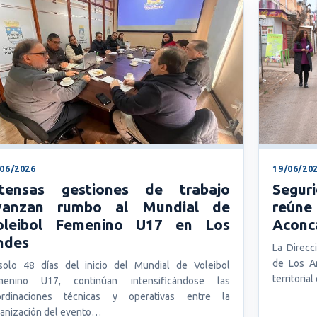
/06/2026
19/06/20
ntensas gestiones de trabajo
Segur
vanzan rumbo al Mundial de
reúne 
oleibol Femenino U17 en Los
Aconc
ndes
La Direcc
de Los A
olo 48 días del inicio del Mundial de Voleibol
territoria
menino U17, continúan intensificándose las
ordinaciones técnicas y operativas entre la
anización del evento…