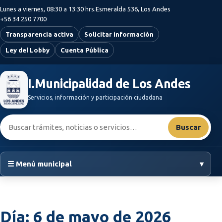
Saltar al contenido principal
Lunes a viernes, 08:30 a 13:30 hrs.
Esmeralda 536, Los Andes
+56 34 250 7700
Transparencia activa
Solicitar información
Ley del Lobby
Cuenta Pública
I.Municipalidad de Los Andes
Servicios, información y participación ciudadana
Buscar:
Buscar
☰ Menú municipal
▾
Día:
6 de mayo de 2026