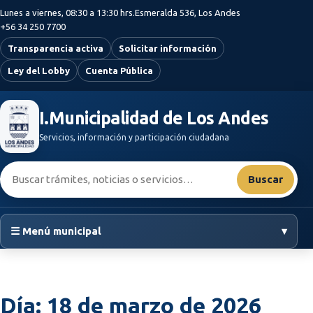
Saltar al contenido principal
Lunes a viernes, 08:30 a 13:30 hrs.
Esmeralda 536, Los Andes
+56 34 250 7700
Transparencia activa
Solicitar información
Ley del Lobby
Cuenta Pública
I.Municipalidad de Los Andes
Servicios, información y participación ciudadana
Buscar:
Buscar
☰ Menú municipal
▾
Día:
18 de marzo de 2026