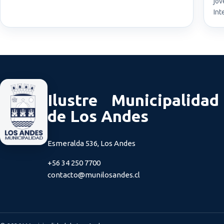
jóv
Int
Ilustre Municipalidad
de Los Andes
Esmeralda 536, Los Andes
+56 34 250 7700
contacto@munilosandes.cl