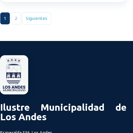
Paginación de entradas
1
2
Siguientes
Ilustre Municipalidad de
Los Andes
Esmeralda 536, Los Andes