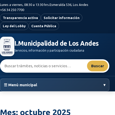
Saltar al contenido principal
Lunes a viernes, 08:30 a 13:30 hrs.
Esmeralda 536, Los Andes
+56 34 250 7700
Transparencia activa
Solicitar información
Ley del Lobby
Cuenta Pública
I.Municipalidad de Los Andes
Servicios, información y participación ciudadana
Buscar:
Buscar
☰ Menú municipal
▾
Mes:
octubre 2025