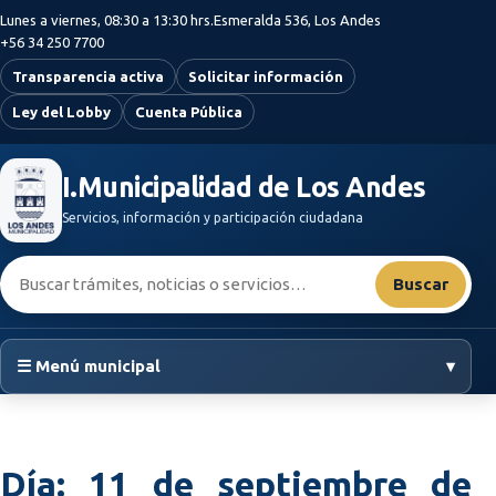
Saltar al contenido principal
Lunes a viernes, 08:30 a 13:30 hrs.
Esmeralda 536, Los Andes
+56 34 250 7700
Transparencia activa
Solicitar información
Ley del Lobby
Cuenta Pública
I.Municipalidad de Los Andes
Servicios, información y participación ciudadana
Buscar:
Buscar
☰ Menú municipal
▾
Día:
11 de septiembre de