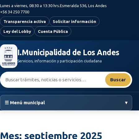
Saltar al contenido principal
Lunes a viernes, 08:30 a 13:30 hrs.
Esmeralda 536, Los Andes
+56 34 250 7700
Transparencia activa
Solicitar información
Ley del Lobby
Cuenta Pública
I.Municipalidad de Los Andes
Servicios, información y participación ciudadana
Buscar:
Buscar
☰ Menú municipal
▾
Mes:
septiembre 2025