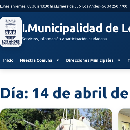
Saltar al contenido principal
Lunes a viernes, 08:30 a 13:30 hrs.
Esmeralda 536, Los Andes
+56 34 250 7700
I.Municipalidad de 
Servicios, información y participación ciudadana
Inicio
Nuestra Comuna
Direcciones Municipales
T
Día:
14 de abril d