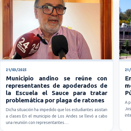
21/03/2025
21
Municipio andino se reúne con
E
representantes de apoderados de
m
la Escuela el Sauce para tratar
P
problemática por plaga de ratones
A p
Jos
Dicha situación ha impedido que los estudiantes asistan
int
a clases En el municipio de Los Andes se llevó a cabo
una reunión con representantes…