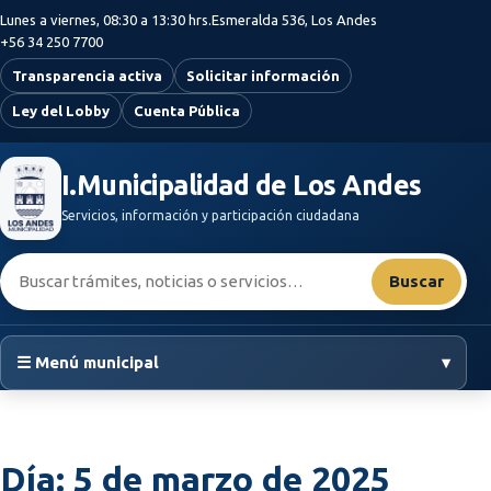
Saltar al contenido principal
Lunes a viernes, 08:30 a 13:30 hrs.
Esmeralda 536, Los Andes
+56 34 250 7700
Transparencia activa
Solicitar información
Ley del Lobby
Cuenta Pública
I.Municipalidad de Los Andes
Servicios, información y participación ciudadana
Buscar:
Buscar
☰ Menú municipal
▾
Día:
5 de marzo de 2025