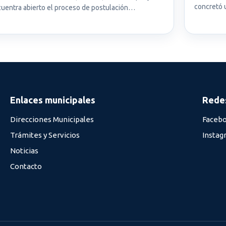
concretó 
uentra abierto el proceso de postulación…
Enlaces municipales
Redes
Direcciones Municipales
Faceb
Trámites y Servicios
Instag
Noticias
Contacto