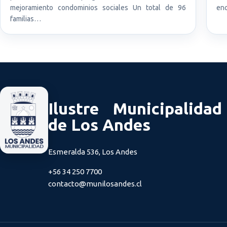
mejoramiento condominios sociales Un total de 96
enc
familias…
Ilustre Municipalidad
de Los Andes
Esmeralda 536, Los Andes
+56 34 250 7700
contacto@munilosandes.cl