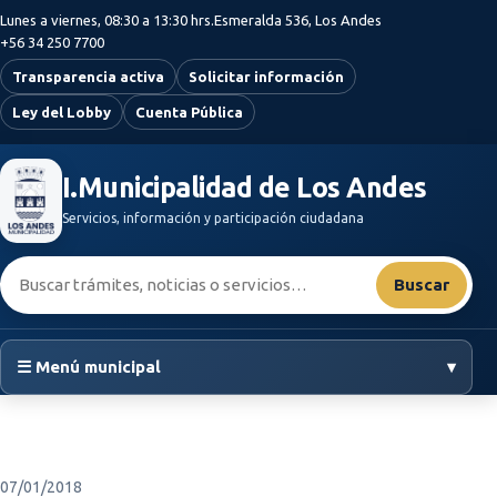
Saltar al contenido principal
Lunes a viernes, 08:30 a 13:30 hrs.
Esmeralda 536, Los Andes
+56 34 250 7700
Transparencia activa
Solicitar información
Ley del Lobby
Cuenta Pública
I.Municipalidad de Los Andes
Servicios, información y participación ciudadana
Buscar:
Buscar
☰ Menú municipal
▾
07/01/2018