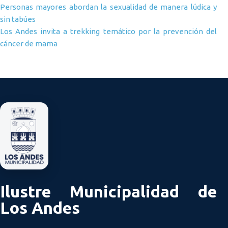
Navegación de entradas
Personas mayores abordan la sexualidad de manera lúdica y
sin tabúes
Los Andes invita a trekking temático por la prevención del
cáncer de mama
Ilustre Municipalidad de
Los Andes