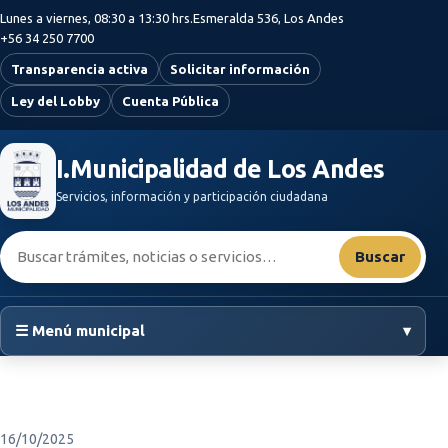
Saltar al contenido principal
Lunes a viernes, 08:30 a 13:30 hrs.
Esmeralda 536, Los Andes
+56 34 250 7700
Transparencia activa
Solicitar información
Ley del Lobby
Cuenta Pública
I.Municipalidad de Los Andes
Servicios, información y participación ciudadana
Buscar:
Buscar
☰ Menú municipal
▾
16/10/2025