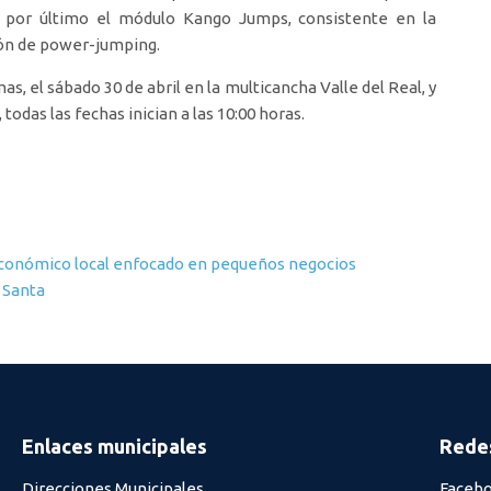
y por último el módulo Kango Jumps, consistente en la
ión de power-jumping.
s, el sábado 30 de abril en la multicancha Valle del Real, y
todas las fechas inician a las 10:00 horas.
 económico local enfocado en pequeños negocios
a Santa
Enlaces municipales
Redes
Direcciones Municipales
Faceb