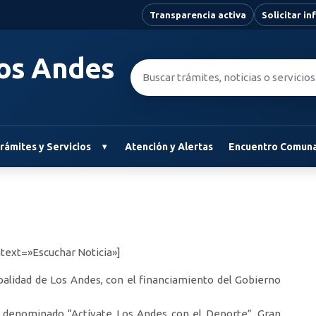
Transparencia activa
Solicitar i
Los Andes
Buscar:
rámites y Servicios
Atención y Alertas
Encuentro Comuna
text=»Escuchar Noticia»]
palidad de Los Andes, con el financiamiento del Gobierno
to denominado “Actívate Los Andes con el Deporte”. Gran