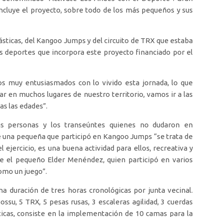
incluye el proyecto, sobre todo de los más pequeños y sus
ásticas, del Kangoo Jumps y del circuito de TRX que estaba
s deportes que incorpora este proyecto financiado por el
os muy entusiasmados con lo vivido esta jornada, lo que
 en muchos lugares de nuestro territorio, vamos ir a las
as las edades”.
as personas y los transeúntes quienes no dudaron en
de una pequeña que participó en Kangoo Jumps “se trata de
jercicio, es una buena actividad para ellos, recreativa y
que el pequeño Elder Menéndez, quien participó en varios
como un juego”.
a duración de tres horas cronológicas por junta vecinal.
su, 5 TRX, 5 pesas rusas, 3 escaleras agilidad, 3 cuerdas
ticas, consiste en la implementación de 10 camas para la