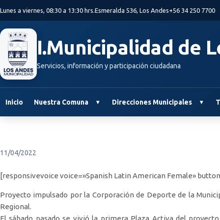
Saltar al contenido principal
Lunes a viernes, 08:30 a 13:30 hrs.
Esmeralda 536, Los Andes
+56 34 250 7700
I.Municipalidad de 
Servicios, información y participación ciudadana
Inicio
Nuestra Comuna
Direcciones Municipales
T
11/04/2022
[responsivevoice voice=»Spanish Latin American Female» button
Proyecto impulsado por la Corporación de Deporte de la Munici
Regional.
El sábado pasado se vivió la primera Plaza Activa del proyec