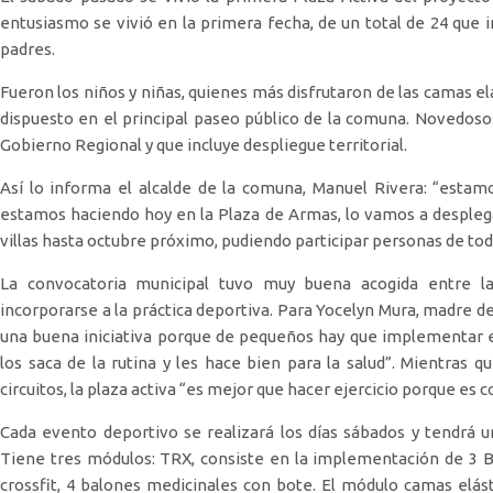
entusiasmo se vivió en la primera fecha, de un total de 24 que 
padres.
Fueron los niños y niñas, quienes más disfrutaron de las camas el
dispuesto en el principal paseo público de la comuna. Novedoso
Gobierno Regional y que incluye despliegue territorial.
Así lo informa el alcalde de la comuna, Manuel Rivera: “estam
estamos haciendo hoy en la Plaza de Armas, lo vamos a desplegar
villas hasta octubre próximo, pudiendo participar personas de tod
La convocatoria municipal tuvo muy buena acogida entre l
incorporarse a la práctica deportiva. Para Yocelyn Mura, madre 
una buena iniciativa porque de pequeños hay que implementar el e
los saca de la rutina y les hace bien para la salud”. Mientras 
circuitos, la plaza activa “es mejor que hacer ejercicio porque es 
Cada evento deportivo se realizará los días sábados y tendrá un
Tiene tres módulos: TRX, consiste en la implementación de 3 Bos
crossfit, 4 balones medicinales con bote. El módulo camas elás