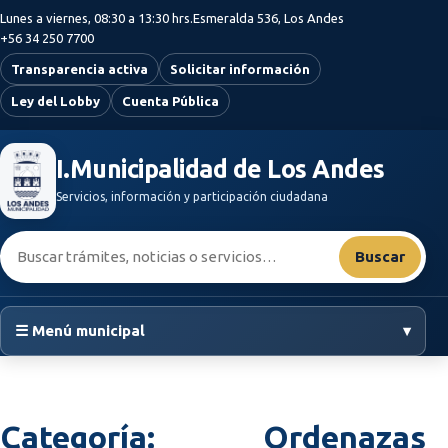
Saltar al contenido principal
Lunes a viernes, 08:30 a 13:30 hrs.
Esmeralda 536, Los Andes
+56 34 250 7700
Transparencia activa
Solicitar información
Ley del Lobby
Cuenta Pública
I.Municipalidad de Los Andes
Servicios, información y participación ciudadana
Buscar:
Buscar
☰ Menú municipal
▾
Categoría:
Ordenazas