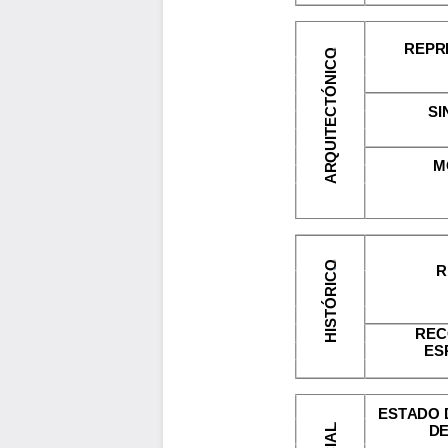
REPR
ARQUITECTÓNICO
SI
M
HISTÓRICO
R
REC
ES
ESTADO 
DE