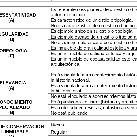
Es referente o es pionero de un estilo o ti
autor reconocido.
ESENTATIVIDAD
(A)
Es característico de un estilo o tipología.
No es característico de un estilo o
tipologí
Es ejemplo único en su estilo o tipología.
NGULARIDAD
Es ejemplo escaso de un estilo o tipología
(B)
No es un ejemplo escaso de un estilo o tip
Es inmueble de gran calidad estética y arq
ORFOLOGÍA
Es un inmueble de calidad estética y arqui
(C)
Es un inmueble de escasa calidad estética
arquitectónica.
Está vinculado a un acontecimiento históri
la historia nacional.
ELEVANCIA
Esta
vinculado a un acontecimiento históri
(A)
la historia local.
No está vinculado a acontecimientos histór
Está publicado en libros (historia y arquite
ONOCIMIENTO
PECIALIZADO
Está ubicado en revistas, catastros o
semi
(B)
No está publicado.
Bueno
DE CONSERVACIÓN
L INMUEBLE
Regular