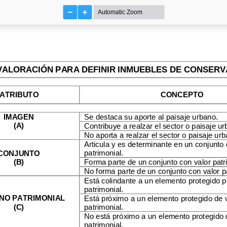
VALORACIÓN PARA DEFINIR INMUEBLES DE CONSERV
ATRIBUTO
CONCEPTO
Se destaca
su aporte al paisaje urbano.
IMAGEN
(A)
Contribuye a realzar el sector o paisaje ur
No aporta a realzar el sector o paisaje urb
Articula y es determinante en un conjunto 
patrimonial.
CONJUNTO
(B)
Forma parte de un conjunto con
valor patr
No forma parte de un conjunto con valor pa
Está colindante a un elemento protegido p
patrimonial.
NO PATRIMONIAL
Está próximo a un elemento protegido de 
(C)
patrimonial.
No está próximo a un
elemento protegido 
patrimonial.