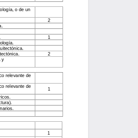
pología, o de un
2
a.
.
1
ología.
uitectónica.
tectónica.
2
 y
co relevante de
co relevante de
1
icos.
ctura).
narios
.
1