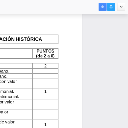
ACIÓN HISTÓRICA
PUNTOS
(de 2 a 0)
2
bano.
ano.
con valor
imonial.
1
trimonial.
or valor
valor
de valor
1