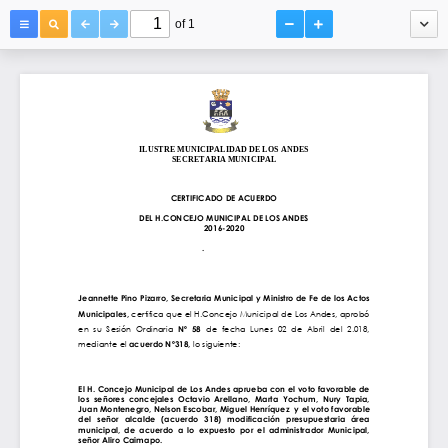
of 1
ILUSTRE MUNICIPALIDAD DE LOS ANDES
SECRETARIA MUNICIPAL
DEL H.CONCEJO MUNICIPAL DE LOS ANDES
2016
Jeannette Pino Pizarro, Secretaria Municipal 
Los Andes,
.
-
2020
03 de Abril
d
e 2018
y Ministro de Fe de los Actos 
CERTIFICADO DE ACUERDO
Municipales, 
El H. Concejo Municipal de Los Andes aprueba con el voto favorable de 
certifica que el H.
Concejo Municipal de Los Andes, aprobó 
en  su 
los  señores  concejales 
S
esión 
O
rdinaria 
Octavio  Arel
Nº
5
8
de  fecha
lano, 
Lunes 
Marta  Yochum,  Nury  Tapia, 
02  de  Abril
del
2.01
8
, 
mediante el 
Juan Montenegro, Nelson Escobar
acuerdo Nº
3
1
8
, 
lo siguiente:
, Miguel Henríquez  
y el voto favorable 
del 
señor 
alcalde 
(acuerdo 
31
8
) 
modificación 
presupuestaria 
área 
municipal,  de  acuerdo  a  lo  expuesto  por  el  administrador  Municipal, 
señor Aliro Caimapo.