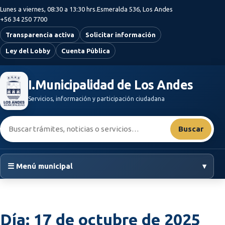
Saltar al contenido principal
Lunes a viernes, 08:30 a 13:30 hrs.
Esmeralda 536, Los Andes
+56 34 250 7700
Transparencia activa
Solicitar información
Ley del Lobby
Cuenta Pública
I.Municipalidad de Los Andes
Servicios, información y participación ciudadana
Buscar:
Buscar
☰ Menú municipal
▾
Día:
17 de octubre de 2025