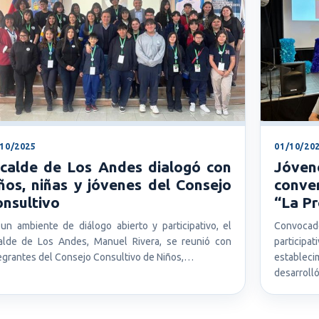
/10/2025
01/10/20
lcalde de Los Andes dialogó con
Jóven
ños, niñas y jóvenes del Consejo
conve
nsultivo
“La Pr
un ambiente de diálogo abierto y participativo, el
Convocado
alde de Los Andes, Manuel Rivera, se reunió con
participa
egrantes del Consejo Consultivo de Niños,…
establec
desarroll