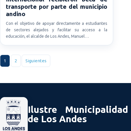
transporte por parte del municipio
andino
Con el objetivo de apoyar directamente a estudiantes
de sectores alejados y facilitar su acceso a la
educación, el alcalde de Los Andes, Manuel…
Paginación de entradas
1
2
Siguientes
Ilustre Municipalidad
de Los Andes