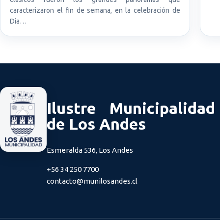
caracterizaron el fin de semana, en la celebración de
Día…
Ilustre Municipalidad
de Los Andes
Esmeralda 536, Los Andes
+56 34 250 7700
contacto@munilosandes.cl