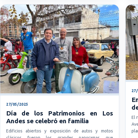
27
E
27/05/2025
de
Día de los Patrimonios en Los
El 
Andes se celebró en familia
Ave
pla
Edificios abiertos y exposición de autos y motos
clásicos fueron los grandes panoramas que