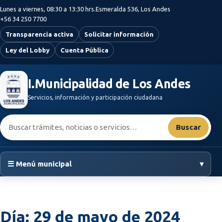
Saltar al contenido principal
Lunes a viernes, 08:30 a 13:30 hrs.
Esmeralda 536, Los Andes
+56 34 250 7700
Transparencia activa
Solicitar información
Ley del Lobby
Cuenta Pública
I.Municipalidad de Los Andes
Servicios, información y participación ciudadana
Buscar:
Buscar
☰ Menú municipal
▾
Día:
29 de mayo de 2024